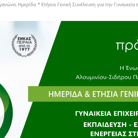
νώνει Ημερίδα * Ετήσια Γενική Συνέλευση για την Γυναικεία ε