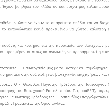
ά χρόνια τώρα και θα εξακολουθήσουν, με σκοπό την εξοικον
Ε. Έχουν βοηθήσει τον κλάδο αν και συχνά μας ταλαιπωρούν
νάδελφων ώστε να έχουν τα απαραίτητα εφόδια και να διαχε
ε το καταναλωτικό κοινό προκειμένου να γίνεται καλύτερη
 κανόνες και κριτήρια για την προστασία των βιοτεχνιών μ
ου προσφέρονται στους καταναλωτές, να προσαρμοστεί η επαγ
τατεύεται . Η συνεργασία μας με τα Βιοτεχνικά Επιμελητήρια
ει σημαντικά στην ανάπτυξη των βιοτεχνικών επιχειρήσεων και
φορέων Ο κ. Θεόφιλος Παγιάτης Πρόεδρος της Πανελλήνιας 
οίησης του Βιοτεχνικού Επιμελητηρίου Πειραιά(ΒΕΠ), παρευ
ήτριος Σαμιωτάκης Πρόεδρος της Ομοσπονδίας Επαγγελματιών 
απράζης Γραμματέας της Ομοσπονδίας.